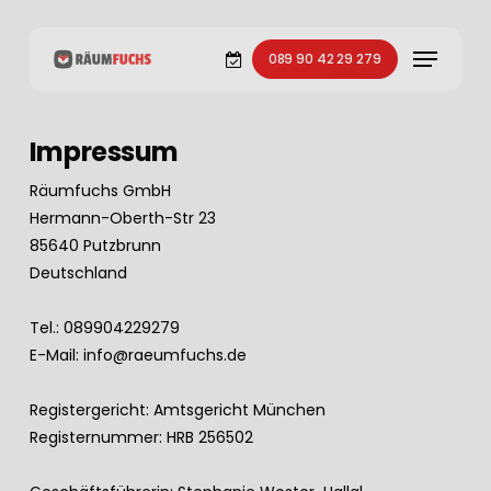
Skip
to
Menu
089 90 42 29 279
main
content
Impressum
Räumfuchs GmbH
Hermann-Oberth-Str 23
85640 Putzbrunn
Deutschland
Tel.: 089904229279
E-Mail: info@raeumfuchs.de
Registergericht: Amtsgericht München
Registernummer: HRB 256502