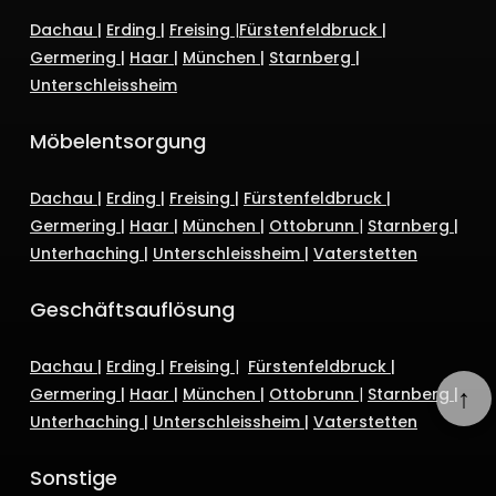
Dachau
|
Erding
|
Freising
|
Fürstenfeldbruck
|
Germering
|
Haar
|
München
|
Starnberg
|
Unterschleissheim
Möbelentsorgung
Dachau
|
Erding
|
Freising
|
Fürstenfeldbruck
|
Germering
|
Haar
|
München
|
Ottobrunn
|
Starnberg
|
Unterhaching
|
Unterschleissheim
|
Vaterstetten
Geschäftsauflösung
Dachau
|
Erding
|
Freising
|
Fürstenfeldbruck
|
↑
Germering
|
Haar
|
München
|
Ottobrunn
|
Starnberg
|
Unterhaching
|
Unterschleissheim
|
Vaterstetten
Sonstige