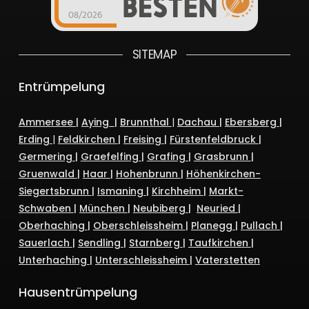
08/2026
SITEMAP
Entrümpelung
Ammersee
|
Aying
|
Brunnthal
|
Dachau
|
Ebersberg
|
Erding
|
Feldkirchen
|
Freising
|
Fürstenfeldbruck
|
Germering
|
Graefelfing
|
Grafing
|
Grasbrunn
|
Gruenwald
|
Haar
|
Hohenbrunn
|
Höhenkirchen-
Siegertsbrunn
|
Ismaning
|
Kirchheim
|
Markt-
Schwaben
|
München
|
Neubiberg
|
Neuried
|
Oberhaching
|
Oberschleissheim
|
Planegg
|
Pullach
|
Sauerlach
|
Sendling
|
Starnberg
|
Taufkirchen
|
Unterhaching
|
Unterschleissheim
|
Vaterstetten
Hausentrümpelung