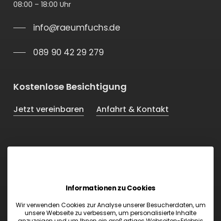
08:00 – 18:00 Uhr
info@raeumfuchs.de
089 90 42 29 279
Kostenlose Besichtigung
Jetzt vereinbaren
Anfahrt & Kontakt
Unser Angebot
Einlagerung
Entrümpelung
Informationen zu Cookies
Geschäftsauflösung
Möbelentsorgung
Wir verwenden Cookies zur Analyse unserer Besucherdaten, um
unsere Webseite zu verbessern, um personalisierte Inhalte
Blog
anzuzeigen und um Ihnen ein großartiges Webseiten-Erlebnis